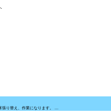
へ
床張り替え、作業になります。 …