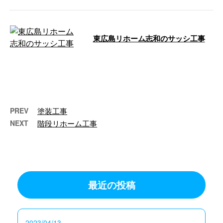
東広島リホーム志和のサッシ工事
志和の住宅のサッシを二重サッシ
にしたいと、 ご要望がありまし
たので作業させて頂きました。
工期は1日 …
PREV
塗装工事
NEXT
階段リホーム工事
最近の投稿
2023/04/13